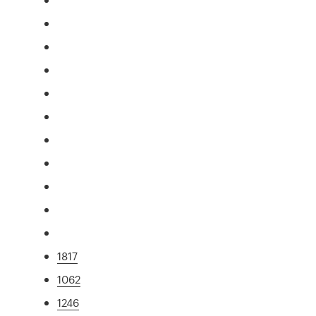
1817
1062
1246