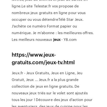
ligne.Le site Telestar.fr vos propose de
nombreux jeux gratuits en ligne pour vous
occuper ou vous détendreTélé Star Jeux.
J'achète ce numéro Format papier ou
numérique. Je m'abonne : les meilleures offres.
Les meilleurs nouveaux
jeux
- Y8.com
https://www.jeux-
gratuits.com/jeux-tv.html
Jeux.fr - Jeux Gratuits, Jeux en Ligne, Jeu
Gratuit, Jeux ... Jeux.fr a la plus grande
collection de jeux en ligne gratuits. De
nouveaux jeux triés sur le volet sont ajoutés
tous les jour ! Découvre des jeux d'action pour
les aventuriers, des jeux de cuisine pour les