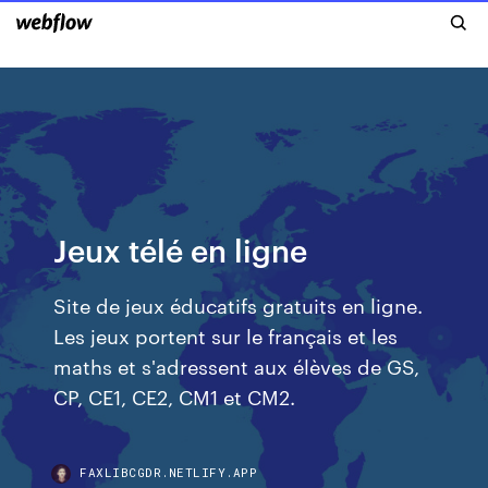
Jeux télé en ligne
Site de jeux éducatifs gratuits en ligne.
Les jeux portent sur le français et les
maths et s'adressent aux élèves de GS,
CP, CE1, CE2, CM1 et CM2.
FAXLIBCGDR.NETLIFY.APP