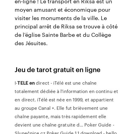
en-ligne ! Le transport en Riksa est un
moyen amusant et économique pour
visiter les monuments de la ville. Le
principal arrêt de Riksa se trouve à côté
de l’église Sainte Barbe et du Collège
des Jésuites.
Jeu de tarot gratuit en ligne
I-
TELE
en
direct -
iTélé est une chaîne
totalement dédiée à l'information en continu et
en direct. iTélé est née en 1999, et appartient
au groupe Canal +. Elle fut brièvement une
chaîne payante, mais très rapidement elle
devient une chaîne gratuite d…
Poker Guide -
Slunečnice.cz
Poker Guide 1.1 download - hello