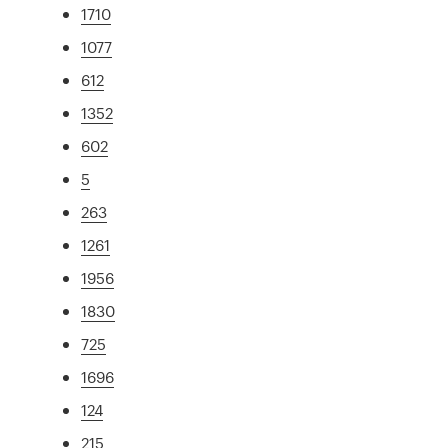
1710
1077
612
1352
602
5
263
1261
1956
1830
725
1696
124
215