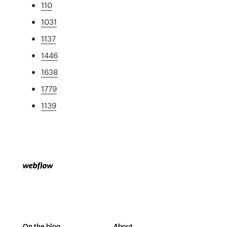
110
1031
1137
1446
1638
1779
1139
On the blog
About