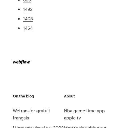
1492
1408
1454
On the blog
About
Wetransfer gratuit
Nba game time app
français
apple tv
Microsoft visual c++2008
Mettre des video sur