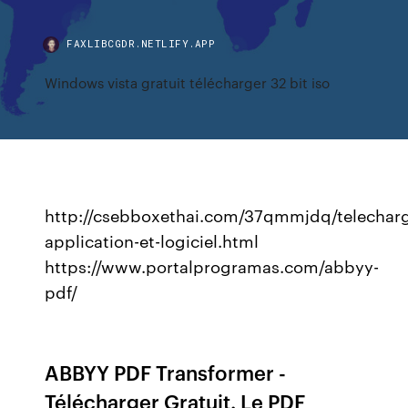
FAXLIBCGDR.NETLIFY.APP
Windows vista gratuit télécharger 32 bit iso
http://csebboxethai.com/37qmmjdq/telecharg
application-et-logiciel.html
https://www.portalprogramas.com/abbyy-
pdf/
ABBYY PDF Transformer -
Télécharger Gratuit. Le PDF