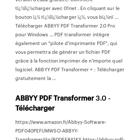
tï¿½lï¿½charger avec 01net . En cliquant sur le
bouton ï¿½ tï¿½lï¿½charger ï¿½, vous bï¿½nï ...
Télécharger ABBYY PDF Transformer 2.0 Pro
pour Windows ... PDF transformer intègre
également un "pilote d'imprimante PDF", qui
vous permettra de générer un fichier PDF
grâce à la fonction imprimer de n'importe quel
logiciel. ABBYY PDF Transformer + : Télécharger
gratuitement la ...
ABBYY
PDF
Transformer
3.0 -
Télécharger
https://www.amazon.fr/Abbyy-Software-
PDF040PEFUMWSO-ABBYY-
Transformer/dp/B00EE8A1KS https://abbyy-pdf-